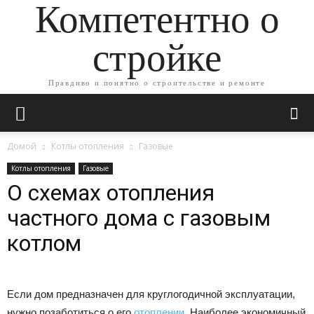
Компетентно о
стройке
Правдиво и понятно о строительстве и ремонте
Домой
Котлы отопления
Газовые
Котлы отопления
Газовые
О схемах отопления
частного дома с газовым
котлом
Если дом предназначен для круглогодичной эксплуатации,
нужно позаботиться о его
отоплении
. Наиболее экономичный