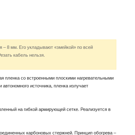
 – 8 мм. Его укладывают «змейкой» по всей
Резать кабель нельзя.
ная пленка со встроенными плоскими нагревательными
 автономного источника, пленка излучает
пленный на гибкой армирующей сетке. Реализуется в
оединенных карбоновых стержней. Принцип обогрева –