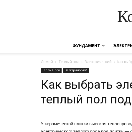
К
ФУНДАМЕНТ
ЭЛЕКТР
Домой
Теплый пол
Электрический
Как выб
Теплый пол
Электрический
Как выбрать эл
теплый пол под
У керамической плитки высокая теплопрово
электрического теплого пола под плитку —