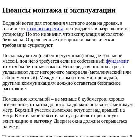
Нюансы монтажа и эксплуатации
Водяной котел для отопления частного дома на дровах, в
отличие от
газового агрегата
, не нуждается в разрешении на
установку. Но это не значит, что эксплуатация абсолютно
безопасна. Определенные пожарные и экологические
требования существуют.
Поскольку котел (особенно чугунный) обладает большой
массой, под него требуется если не собственный
фундамент
,
то хотя бы бетонная стяжка. Непосредственно под агрегат
укладывают лист негорючего материала (металлический или
асбоцементный). Между котлом и стенами, проводкой,
другими коммуникациям должно оставаться безопасное
расстояние.
Помещение котельной – не меньше 8 кубометров, хорошо
освещенное, от котла до потолка должно оставаться минимум
метр. Верхний участок дымохода вступает над крышей на
метр. В котельной обязательно устраивают приточную
вентиляцию и вытяжку. Двери и окна должны открываться
наружу.
Топливо для отопления дачи котлом на дровах хранят в сухой