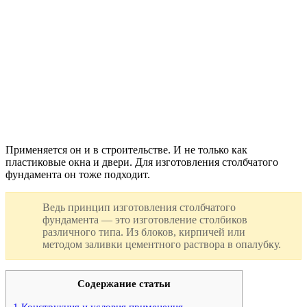
Применяется он и в строительстве. И не только как
пластиковые окна и двери. Для изготовления столбчатого
фундамента он тоже подходит.
Ведь принцип изготовления столбчатого
фундамента — это изготовление столбиков
различного типа. Из блоков, кирпичей или
методом заливки цементного раствора в опалубку.
Содержание статьи
1
Конструкция и условия применения