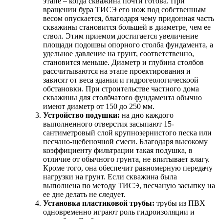
этапе – когда скважина почти готова. При
вращении бура ТИСЭ его нож под собственным
весом опускается, благодаря чему придонная часть
скважины становится большей в диаметре, чем ее
ствол. Этим приемом достигается увеличение
площади подошвы опорного столба фундамента, а
удельное давление на грунт, соответственно,
становится меньше. Диаметр и глубина столбов
рассчитываются на этапе проектирования и
зависят от веса здания и гидрогеологическоой
обстановки. При строительстве частного дома
скважины для столбчатого фундамента обычно
имеют диаметр от 150 до 250 мм.
Устройство подушки:
на дно каждого
выполненного отверстия засыпают 15-
сантиметровый слой крупнозернистого песка или
песчано-щебеночной смеси. Благодаря высокому
коэффициенту фильтрации такая подушка, в
отличие от обычного грунта, не впитывает влагу.
Кроме того, она обеспечит равномерную передачу
нагрузки на грунт. Если скважина была
выполнена по методу ТИСЭ, песчаную засыпку на
ее дне делать не следует.
Установка пластиковой трубы:
трубы из ПВХ
одновременно играют роль гидроизоляции и