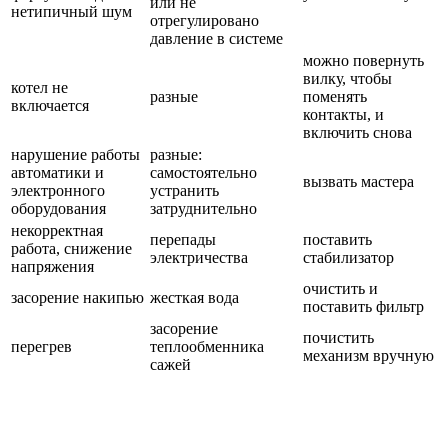
или не
нетипичный шум
отрегулировано
давление в системе
можно повернуть
вилку, чтобы
котел не
разные
поменять
включается
контакты, и
включить снова
нарушение работы
разные:
автоматики и
самостоятельно
вызвать мастера
электронного
устранить
оборудования
затруднительно
некорректная
перепады
поставить
работа, снижение
электричества
стабилизатор
напряжения
очистить и
засорение накипью
жесткая вода
поставить фильтр
засорение
почистить
перегрев
теплообменника
механизм вручную
сажей